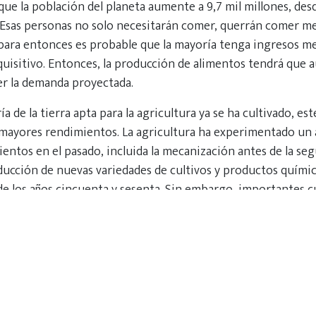
ue la población del planeta aumente a 9,7 mil millones, desde
. Esas personas no solo necesitarán comer, querrán comer me
para entonces es probable que la mayoría tenga ingresos m
quisitivo. Entonces, la producción de alimentos tendrá que
er la demanda proyectada.
a de la tierra apta para la agricultura ya se ha cultivado, es
mayores rendimientos. La agricultura ha experimentado un
entos en el pasado, incluida la mecanización antes de la se
ducción de nuevas variedades de cultivos y productos químic
de los años cincuenta y sesenta. Sin embargo, importantes c
an dejado de crecer en algunas partes del mundo con cultivos
 meseta de rendimiento. La difusión de las mejores práctica
los rendimientos en otros lugares hasta estas mesetas. Pero 
s se requerirá una tecnología avanzada.
fío. Los agricultores son famosos por ser sensiblemente esc
 obtener malos resultados es muy alto. Sin embargo, si la ag