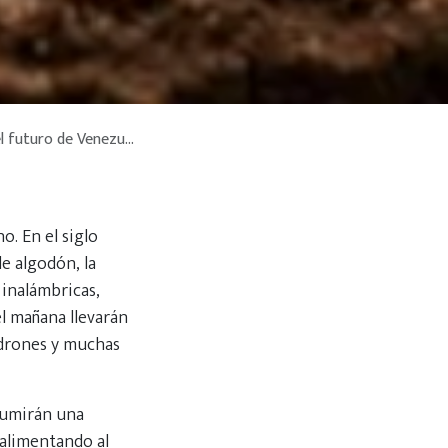
 futuro de Venezuela
o. En el siglo
e algodón, la
s inalámbricas,
el mañana llevarán
 drones y muchas
sumirán una
 alimentando al