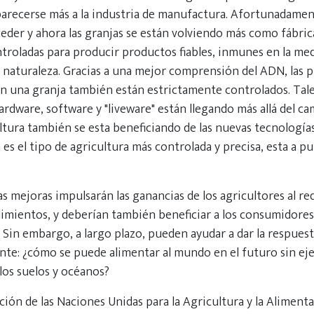
arecerse más a la industria de manufactura. Afortunadament
der y ahora las granjas se están volviendo más como fábric
troladas para producir productos fiables, inmunes en la medi
a naturaleza. Gracias a una mejor comprensión del ADN, las pl
en una granja también están estrictamente controlados. Tal
rdware, software y "liveware" están llegando más allá del cam
ultura también se esta beneficiando de las nuevas tecnologías
a es el tipo de agricultura más controlada y precisa, esta a p
.
as mejoras impulsarán las ganancias de los agricultores al red
imientos, y deberían también beneficiar a los consumidore
. Sin embargo, a largo plazo, pueden ayudar a dar la respues
nte: ¿cómo se puede alimentar al mundo en el futuro sin ej
 los suelos y océanos?
ión de las Naciones Unidas para la Agricultura y la Alimenta