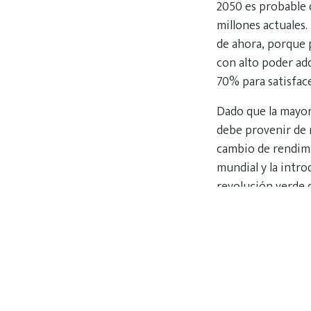
2050 es probable q
millones actuales
de ahora, porque 
con alto poder ad
70% para satisfac
Dado que la mayorí
debe provenir de 
cambio de rendimi
mundial y la intro
revolución verde 
arroz y el trigo h
fenómeno llamado:
duda puede llevar 
estos rendimiento
Será un gran desa
ya que el costo de