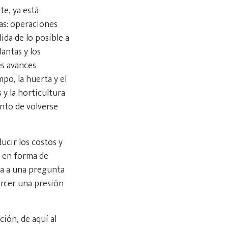
e, ya está
as: operaciones
da de lo posible a
antas y los
es avances
po, la huerta y el
 y la horticultura
unto de volverse
ucir los costos y
s en forma de
ta a una pregunta
ercer una presión
ción, de aquí al