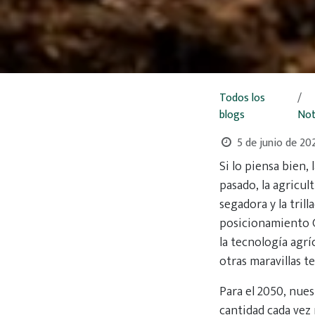
Todos los
blogs
Not
5 de junio de 20
Si lo piensa bien,
pasado, la agricul
segadora y la trill
posicionamiento GP
la tecnología agr
otras maravillas t
Para el 2050, nue
cantidad cada vez 