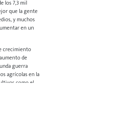
 los 7,3 mil
jor que la gente
edios, y muchos
 aumentar en un
te crecimiento
 aumento de
gunda guerra
os agrícolas en la
ultivos como el
 intensivos, un
s existentes sin
para ir más allá de
épticos al cambio,
ricultura de