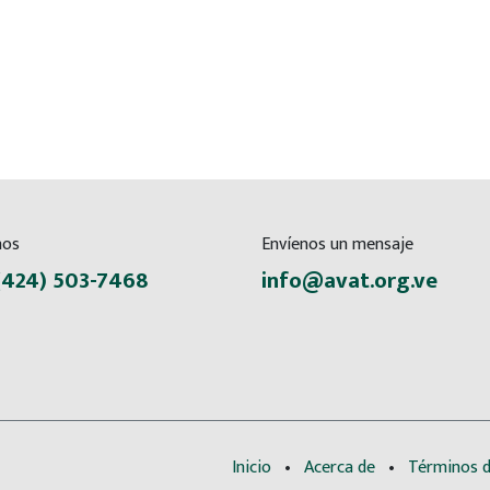
nos
Envíenos un mensaje
(424) 503-7468
info@avat.org.ve
Inicio
•
Acerca de
•
Términos d