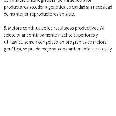
con limitaciones logísticas, permitiendo a los
productores acceder a genética de calidad sin necesidad
de mantener reproductores en sitio.
5.⁠ ⁠Mejora continua de los resultados productivos: Al
seleccionar continuamente machos superiores y
utilizar su semen congelado en programas de mejora
genética, se puede mejorar constantemente la calidad y
rendimiento de las poblaciones porcinas.
Implementación Práctica
En la práctica, los programas de mejoramiento
genético pueden implicar la evaluación rigurosa de los
animales basada en criterios como el rendimiento en
crecimiento, la conformación corporal, la resistencia a
enfermedades y la calidad de la carne. Los machos