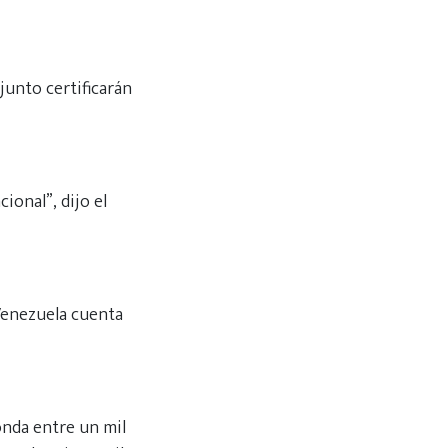
unto certificarán
ional”, dijo el
 Venezuela cuenta
onda entre un mil