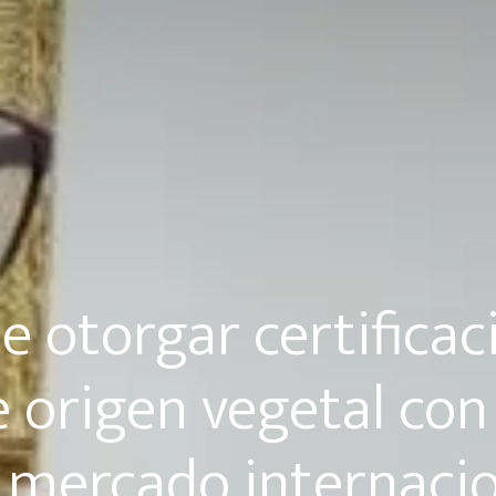
e otorgar certificac
 origen vegetal con 
 mercado internaci