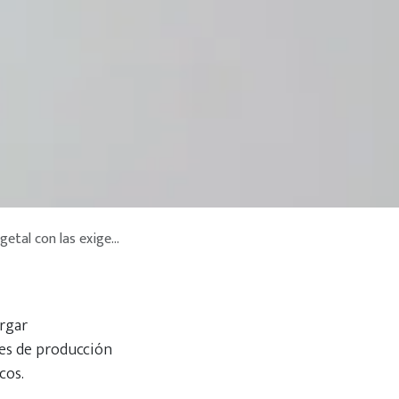
 del mercado internacional
rgar
des de producción
cos.