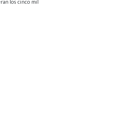
ran los cinco mil
il creada en 1973
os los sectores
a acreditar se
2025.