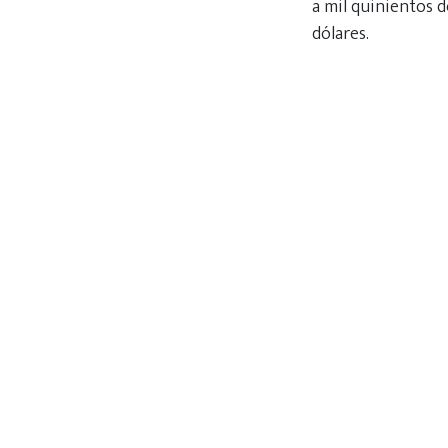
a mil quinientos d
dólares.
“La SVIAA ofrece 
con el fin de desa
industriales y de s
López anunció que
necesita alrededor
Dick Elías Torres
Caracas, 02 de jul