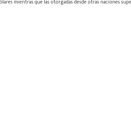
ólares mientras que las otorgadas desde otras naciones supe
ese servicio desde Venezuela con Fondonorma, asociación civ
rrollar las actividades de normalización y certificación en tod
ervicios”.
 el proyecto arrancó el pasado mes de junio y aclaró que par
 de seis meses, lo que significa que se otorgarán a partir de 
 / CNP 4691
io de 2024