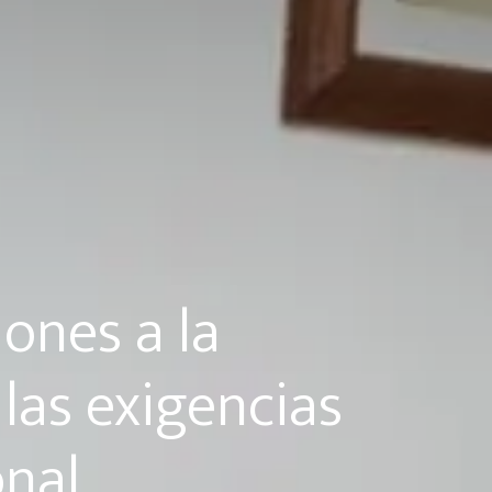
iones a la
las exigencias
onal