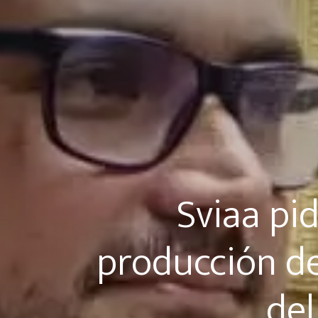
Sviaa pid
producción de
del