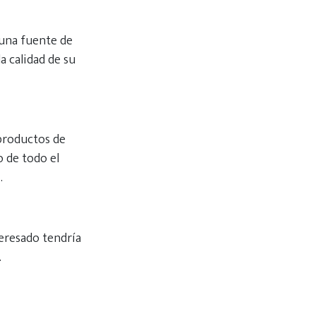
 una fuente de
a calidad de su
 productos de
o de todo el
.
teresado tendría
.