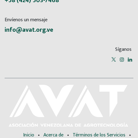
+58 (424) 503-7468
Envíenos un mensaje
info@avat.org.ve
Síganos
Inicio
•
Acerca de
•
Términos de los Servicios
•